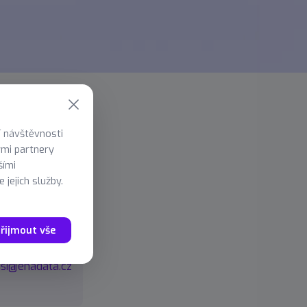
í návštěvnosti
ými partnery
adatele
šími
 jejich služby.
ejší
řijmout vše
64 334
jsi@enadata.cz