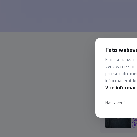
Tato webová
K personalizaci
využíváme soub
Obraťt
pro sociální mé
informacemi, kte
Více informac
In
Nastavení