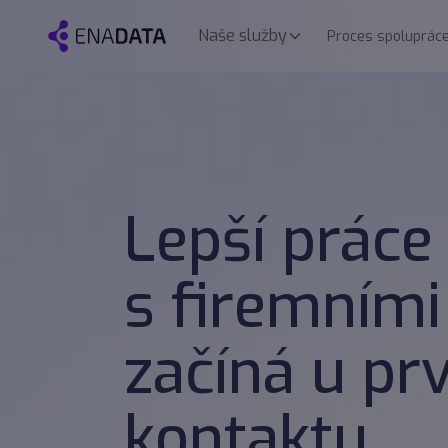
Naše služby
Proces spoluprác
Lepší práce
s firemními
začíná u pr
kontaktu