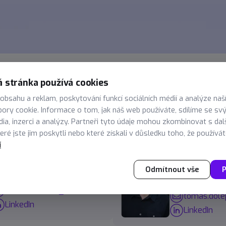
 stránka používá cookies
 obsahu a reklam, poskytování funkcí sociálních médií a analýze naš
ory cookie. Informace o tom, jak náš web používáte, sdílíme se sv
e se přímo na naše zakl
dia, inzerci a analýzy. Partneři tyto údaje mohou zkombinovat s dal
ré jste jim poskytli nebo které získali v důsledku toho, že používáte
í
g. Lukáš Konvička
Ing. Tomáš Dol
Odmítnout vše
P
+420 777 555 831
+420 737 1
lukas.konvicka@enadata.cz
tomas.dole
LinkedIn
LinkedIn