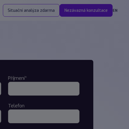
Situační analýza zdarma
Nezávazná konzultace
EN
Příjmení*
Telefon