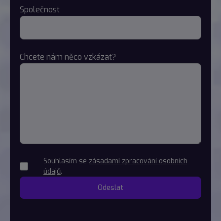
Společnost
Chcete nám něco vzkázat?
Souhlasím se
zásadami zpracování osobních
údajů
.