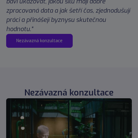
baví ukazovat, jakou sílu mají dobře
zpracovaná data a jak šetří čas, zjednodušují
práci a přinášejí byznysu skutečnou
hodnotu.“
Nezávazná konzultace
Nezávazná konzultace