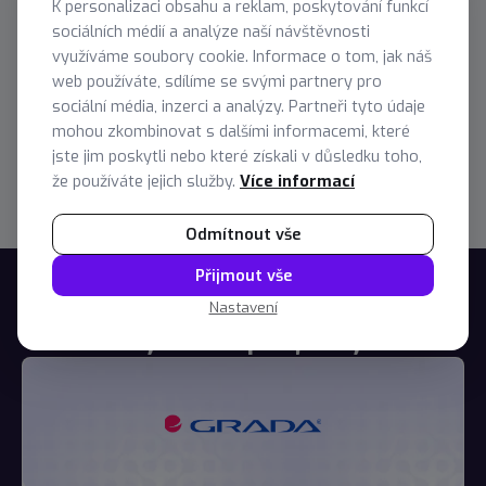
K personalizaci obsahu a reklam, poskytování funkcí
Azure SQL Server
Azure Data Factory
sociálních médií a analýze naší návštěvnosti
využíváme soubory cookie. Informace o tom, jak náš
Power BI
LakeHouse
Data Bricks
web používáte, sdílíme se svými partnery pro
sociální média, inzerci a analýzy. Partneři tyto údaje
MS Fabric
Azure Analysis Services
mohou zkombinovat s dalšími informacemi, které
jste jim poskytli nebo které získali v důsledku toho,
že používáte jejich služby.
Více informací
Odmítnout vše
Přijmout vše
Nastavení
Vybrané projekty