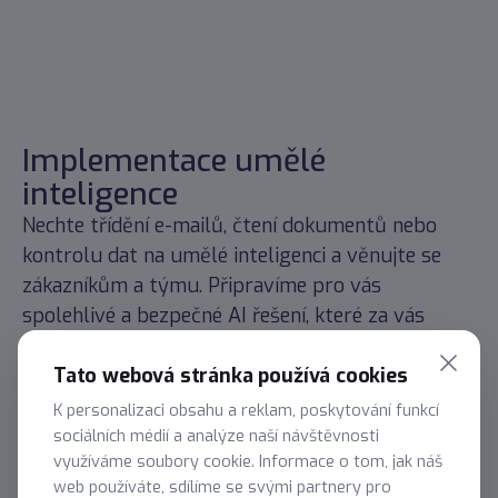
Implementace umělé
inteligence
Nechte třídění e-mailů, čtení dokumentů nebo
kontrolu dat na umělé inteligenci a věnujte se
zákazníkům a týmu. Připravíme pro vás
spolehlivé a bezpečné AI řešení, které za vás
vyřeší nudnou agendu a dá vám podklady a čas
Tato webová stránka používá cookies
pro důležitější činnosti.
K personalizaci obsahu a reklam, poskytování funkcí
Nezávazná konzultace
sociálních médií a analýze naší návštěvnosti
využíváme soubory cookie. Informace o tom, jak náš
web používáte, sdílíme se svými partnery pro