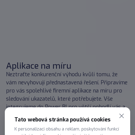
Aplikace na míru
Neztraťte konkurenční výhodu kvůli tomu, že
vám nevyhovují přednastavená řešení. Připravíme
pro vás spolehlivé firemní aplikace na míru pro
sledování ukazatelů, které potřebujete. Vše
integrujeme do Power BI pro větší pohodlí vás a
vašeho týmu.
Tato webová stránka používá cookies
Nezávazná konzultace
K personalizaci obsahu a reklam, poskytování funkcí