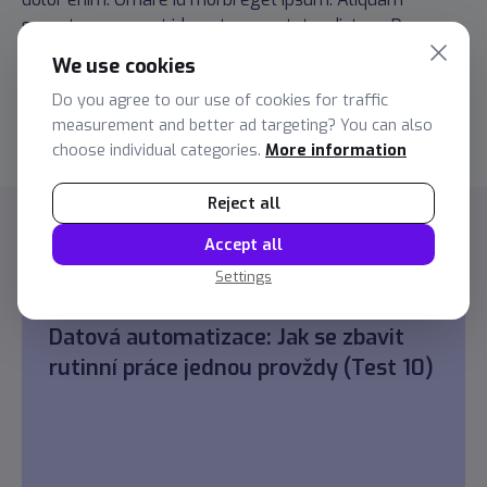
senectus neque ut id eget consectetur dictum. Donec
posuere pharetra odio consequat scelerisque et, nunc
We use cookies
tortor.Nulla adipiscing erat a erat. Condimentum lorem
Do you agree to our use of cookies for traffic
posuere gravida enim posuere cursus diam.
measurement and better ad targeting? You can also
choose individual categories.
More information
Reject all
Accept all
Další tipy a novinky
Settings
Datová automatizace: Jak se zbavit
rutinní práce jednou provždy (Test 10)