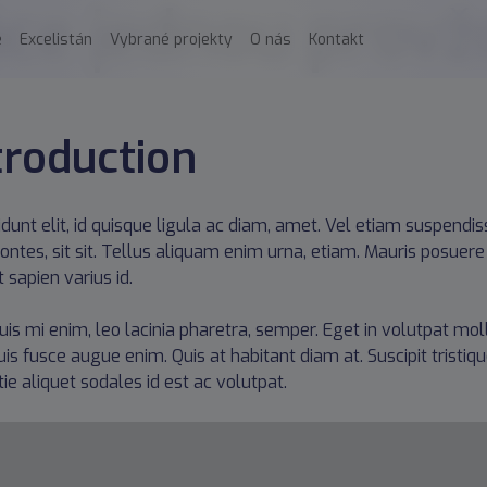
áce jednou provž
e
Excelistán
Vybrané projekty
O nás
Kontakt
troduction
cidunt elit, id quisque ligula ac diam, amet. Vel etiam suspend
ontes, sit sit. Tellus aliquam enim urna, etiam. Mauris posuere v
 sapien varius id.
uis mi enim, leo lacinia pharetra, semper. Eget in volutpat moll
uis fusce augue enim. Quis at habitant diam at. Suscipit tristiqu
ie aliquet sodales id est ac volutpat.