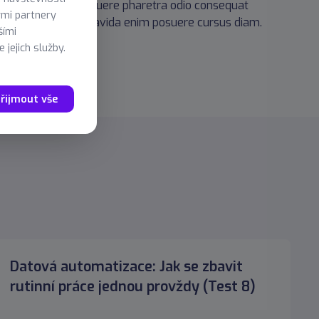
r dictum. Donec posuere pharetra odio consequat
ými partnery
um lorem posuere gravida enim posuere cursus diam.
šími
 jejich služby.
řijmout vše
Datová automatizace: Jak se zbavit
rutinní práce jednou provždy (Test 8)