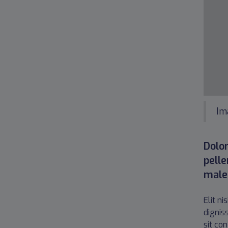
Im
Dolor
pell
males
Elit n
dignis
sit co