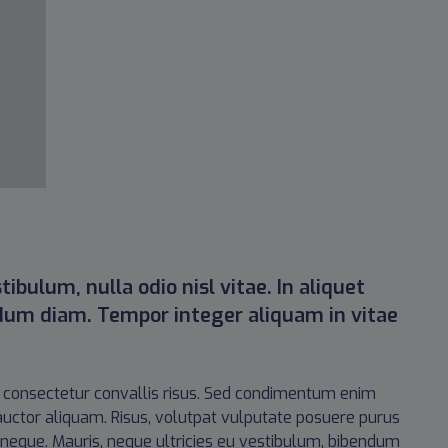
ibulum, nulla odio nisl vitae. In aliquet
dum diam. Tempor integer aliquam in vitae
modo consectetur convallis risus. Sed condimentum enim
 auctor aliquam. Risus, volutpat vulputate posuere purus
r neque. Mauris, neque ultricies eu vestibulum, bibendum