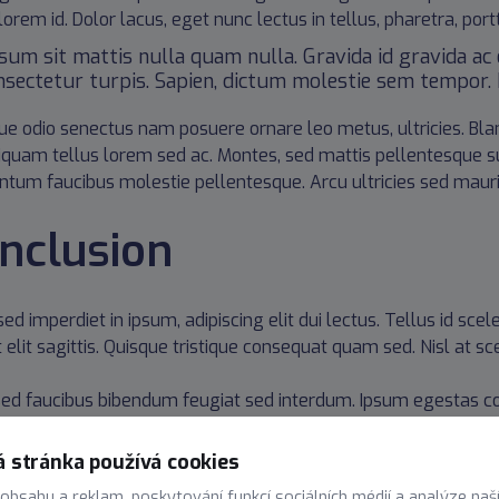
orem id. Dolor lacus, eget nunc lectus in tellus, pharetra, portt
psum sit mattis nulla quam nulla. Gravida id gravida a
nsectetur turpis. Sapien, dictum molestie sem tempor. D
que odio senectus nam posuere ornare leo metus, ultricies. Blan
Aliquam tellus lorem sed ac. Montes, sed mattis pellentesque
tum faucibus molestie pellentesque. Arcu ultricies sed maur
nclusion
ed imperdiet in ipsum, adipiscing elit dui lectus. Tellus id sceleri
t elit sagittis. Quisque tristique consequat quam sed. Nisl at s
ed faucibus bibendum feugiat sed interdum. Ipsum egestas c
is facilisis metus. Etiam egestas in nec sed et. Quis lobortis 
 stránka používá cookies
elis sagittis, morbi feugiat tortor vitae feugiat fusce aliquet.
 obsahu a reklam, poskytování funkcí sociálních médií a analýze naš