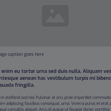
age caption goes here
 enim eu tortor urna sed duis nulla. Aliquam vest
entesque aenean hac vestibulum turpis mi biben
uada fringilla.
isi in eleifend sed nisi. Pulvinar at orci, proin imperdiet com
sim adipiscing faucibus consequat, urna. Viverra purus et erat
ngue convallis aliquet. Arcu id augue ut feugiat donec porttito