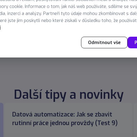
bi eget ipsum. Aliquam senectus neque ut id eget consectetu
ory cookie. Informace o tom, jak náš web používáte, sdílíme se sv
isque et, nunc tortor.Nulla adipiscing erat a erat. Condiment
dia, inzerci a analýzy. Partneři tyto údaje mohou zkombinovat s dal
ré jste jim poskytli nebo které získali v důsledku toho, že používáte
í
Odmítnout vše
P
Další tipy a novinky
Datová automatizace: Jak se zbavit
rutinní práce jednou provždy (Test 9)