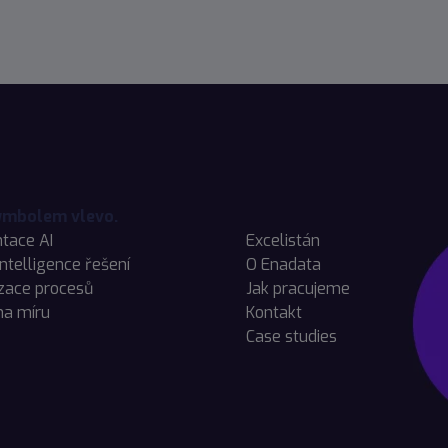
tace AI
Excelistán
Intelligence řešení
O Enadata
zace procesů
Jak pracujeme
na míru
Kontakt
Case studies