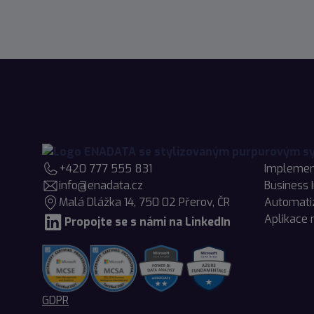
+420 777 555 831
Implemen
info@enadata.cz
Business 
Malá Dlážka 14, 750 02 Přerov, ČR
Automati
Aplikace 
Propojte se s námi na LinkedIn
GDPR