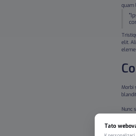
quam l
"I
co
Tristi
elit. 
elemen
Co
Morbi s
blandi
Nunc s
sed du
Tato webová
Odio f
K personalizaci