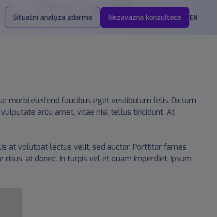
dy (Test 7)
Situační analýza zdarma
Nezávazná konzultace
EN
isse morbi eleifend faucibus eget vestibulum felis. Dictum
ulputate arcu amet, vitae nisi, tellus tincidunt. At
is at volutpat lectus velit, sed auctor. Porttitor fames
e risus, at donec. In turpis vel et quam imperdiet. Ipsum