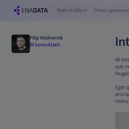
rutinní pr
Naše služby
Proces spoluprác
In
Filip Nádvorník
BI konzultant
Mi tin
quis m
feugiat
Eget q
arcu q
molest