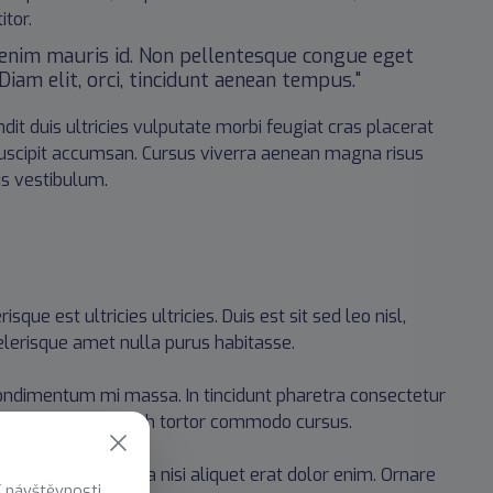
itor.
c enim mauris id. Non pellentesque congue eget
iam elit, orci, tincidunt aenean tempus."
dit duis ultricies vulputate morbi feugiat cras placerat
 suscipit accumsan. Cursus viverra aenean magna risus
is vestibulum.
sque est ultricies ultricies. Duis est sit sed leo nisl,
celerisque amet nulla purus habitasse.
ondimentum mi massa. In tincidunt pharetra consectetur
at sit dictum eget nibh tortor commodo cursus.
 Nam elementum urna nisi aliquet erat dolor enim. Ornare
í návštěvnosti