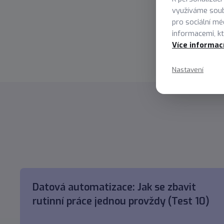
id mor
využíváme soub
sceler
pro sociální mé
informacemi, kte
Více informac
Nastavení
Datová automatizace: Jak se zbavit
rutinní práce jednou provždy (Test 10)