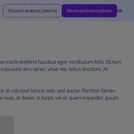
dy (Test 9)
Situační analýza zdarma
Nezávazná konzultace
EN
isse morbi eleifend faucibus eget vestibulum felis. Dictum
ulputate arcu amet, vitae nisi, tellus tincidunt. At
is at volutpat lectus velit, sed auctor. Porttitor fames
e risus, at donec. In turpis vel et quam imperdiet. Ipsum