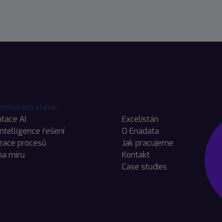
tace AI
Excelistán
Intelligence řešení
O Enadata
zace procesů
Jak pracujeme
na míru
Kontakt
Case studies