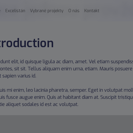
áce jednou provž
e
Excelistán
Vybrané projekty
O nás
Kontakt
troduction
cidunt elit, id quisque ligula ac diam, amet. Vel etiam suspend
ontes, sit sit. Tellus aliquam enim urna, etiam. Mauris posuere v
 sapien varius id.
uis mi enim, leo lacinia pharetra, semper. Eget in volutpat moll
uis fusce augue enim. Quis at habitant diam at. Suscipit tristiqu
ie aliquet sodales id est ac volutpat.