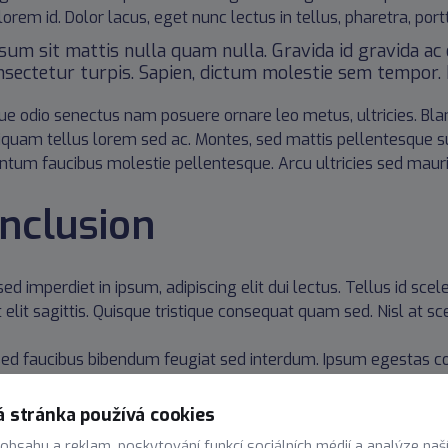
orem id. Dolor lacus, eget nunc lectus in tellus, pharetra, portt
psum sit mattis nulla quam nulla. Gravida id gravida a
nsectetur turpis. Sapien, dictum molestie sem tempor. D
que odio senectus nam posuere ornare leo metus, ultricies. Blan
Aliquam tellus lorem sed ac. Montes, sed mattis pellentesque
tum faucibus molestie pellentesque. Arcu ultricies sed maur
nclusion
ed imperdiet in ipsum, adipiscing elit dui lectus. Tellus id sceleri
t elit sagittis. Quisque tristique consequat quam sed. Nisl at s
ed faucibus bibendum feugiat sed interdum. Ipsum egestas c
is facilisis metus. Etiam egestas in nec sed et. Quis lobortis 
 stránka používá cookies
elis sagittis, morbi feugiat tortor vitae feugiat fusce aliquet.
 obsahu a reklam, poskytování funkcí sociálních médií a analýze naš