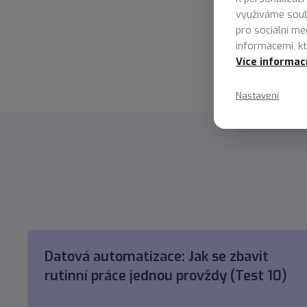
id mor
využíváme soub
sceler
pro sociální mé
informacemi, kte
Více informac
Nastavení
Datová automatizace: Jak se zbavit
rutinní práce jednou provždy (Test 10)