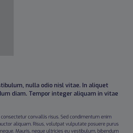
ibulum, nulla odio nisl vitae. In aliquet
dum diam. Tempor integer aliquam in vitae
modo consectetur convallis risus. Sed condimentum enim
 auctor aliquam. Risus, volutpat vulputate posuere purus
r neque. Mauris, neque ultricies eu vestibulum, bibendum