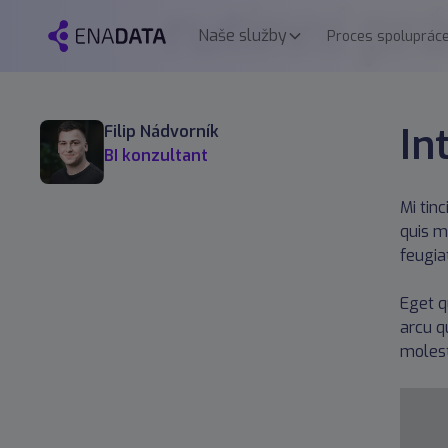
rutinní pr
Naše služby
Proces spoluprác
In
Filip Nádvorník
BI konzultant
Mi tin
quis m
feugiat
Eget q
arcu q
molest