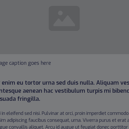
age caption goes here
 enim eu tortor urna sed duis nulla. Aliquam vest
entesque aenean hac vestibulum turpis mi biben
uada fringilla.
isi in eleifend sed nisi. Pulvinar at orci, proin imperdiet com
sim adipiscing faucibus consequat, urna. Viverra purus et erat
ngue convallis aliquet. Arcu id augue ut feugiat donec porttito