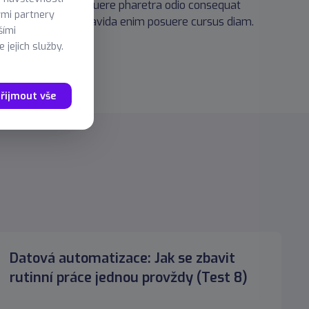
r dictum. Donec posuere pharetra odio consequat
ými partnery
um lorem posuere gravida enim posuere cursus diam.
šími
 jejich služby.
řijmout vše
Datová automatizace: Jak se zbavit
rutinní práce jednou provždy (Test 8)