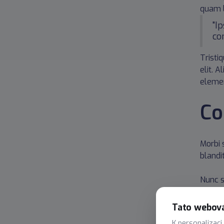
quam l
"I
co
Tristi
elit. 
elemen
Co
Morbi s
blandi
Nunc s
sed du
Tato webová
Odio f
K personalizaci