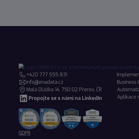
+420 777 555 831
Implemen
info@enadata.cz
Business 
Malá Dlážka 14, 750 02 Přerov, ČR
Automati
Aplikace 
Propojte se s námi na LinkedIn
GDPR