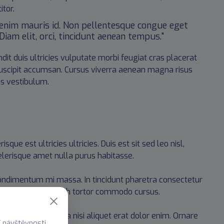
itor.
c enim mauris id. Non pellentesque congue eget
iam elit, orci, tincidunt aenean tempus."
dit duis ultricies vulputate morbi feugiat cras placerat
 suscipit accumsan. Cursus viverra aenean magna risus
is vestibulum.
sque est ultricies ultricies. Duis est sit sed leo nisl,
celerisque amet nulla purus habitasse.
ondimentum mi massa. In tincidunt pharetra consectetur
at sit dictum eget nibh tortor commodo cursus.
 Nam elementum urna nisi aliquet erat dolor enim. Ornare
í návštěvnosti