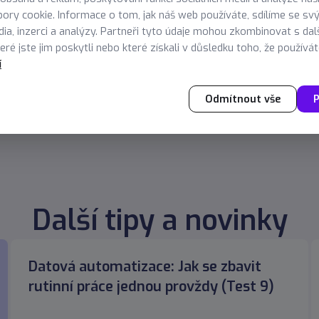
bi eget ipsum. Aliquam senectus neque ut id eget consectetu
ory cookie. Informace o tom, jak náš web používáte, sdílíme se sv
isque et, nunc tortor.Nulla adipiscing erat a erat. Condiment
dia, inzerci a analýzy. Partneři tyto údaje mohou zkombinovat s dal
ré jste jim poskytli nebo které získali v důsledku toho, že používáte
í
Odmítnout vše
P
Další tipy a novinky
Datová automatizace: Jak se zbavit
rutinní práce jednou provždy (Test 9)