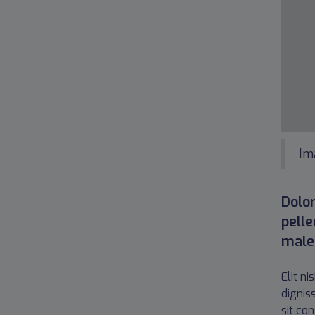
Im
Dolor
pell
males
Elit n
dignis
sit co