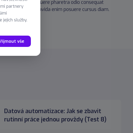
r dictum. Donec posuere pharetra odio consequat
ými partnery
um lorem posuere gravida enim posuere cursus diam.
šími
 jejich služby.
řijmout vše
Datová automatizace: Jak se zbavit
rutinní práce jednou provždy (Test 8)