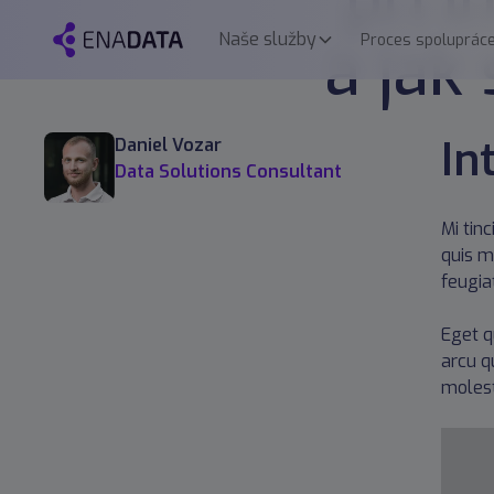
při 
Naše služby
a jak
Proces spoluprác
In
Daniel Vozar
Data Solutions Consultant
Mi tin
quis m
feugiat
Eget q
arcu q
molest