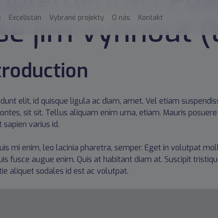
implementaci Pow
 se jim vyhnout (t
e
Excelistán
Vybrané projekty
O nás
Kontakt
troduction
cidunt elit, id quisque ligula ac diam, amet. Vel etiam suspend
ontes, sit sit. Tellus aliquam enim urna, etiam. Mauris posuere v
 sapien varius id.
uis mi enim, leo lacinia pharetra, semper. Eget in volutpat moll
uis fusce augue enim. Quis at habitant diam at. Suscipit tristiqu
ie aliquet sodales id est ac volutpat.