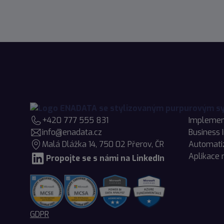
+420 777 555 831
Implemen
info@enadata.cz
Business 
Malá Dlážka 14, 750 02 Přerov, ČR
Automati
Aplikace 
Propojte se s námi na LinkedIn
GDPR