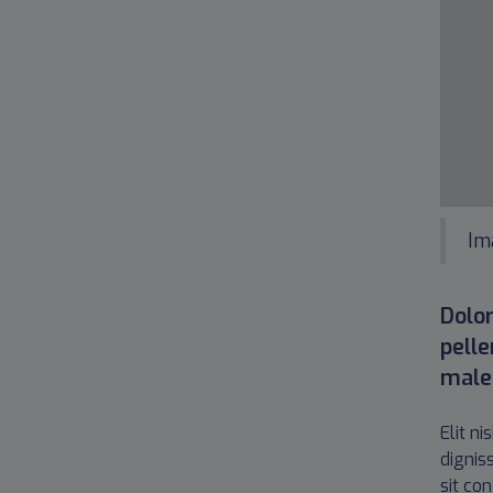
Im
Dolor
pell
males
Elit n
dignis
sit co