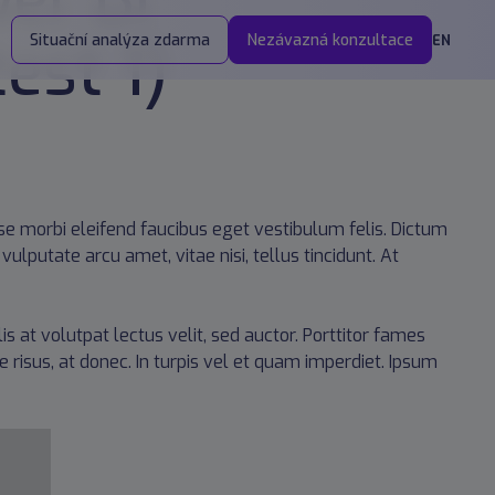
er BI
est 1)
Situační analýza zdarma
Nezávazná konzultace
EN
isse morbi eleifend faucibus eget vestibulum felis. Dictum
ulputate arcu amet, vitae nisi, tellus tincidunt. At
is at volutpat lectus velit, sed auctor. Porttitor fames
e risus, at donec. In turpis vel et quam imperdiet. Ipsum