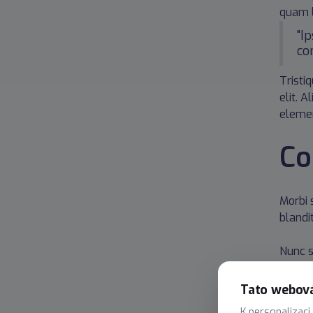
quam l
"I
co
Tristi
elit. 
elemen
Co
Morbi s
blandi
Nunc s
sed du
Tato webová
Odio f
K personalizaci