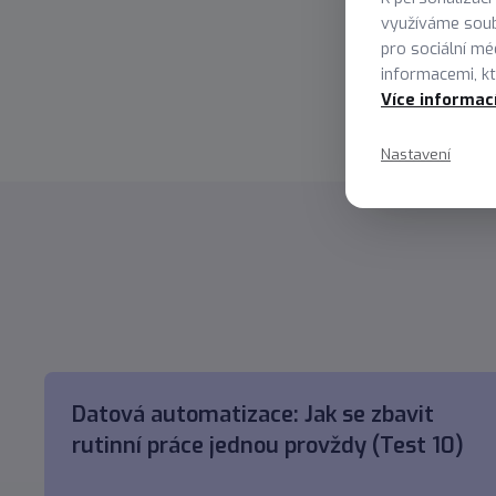
id mor
využíváme soub
sceler
pro sociální mé
informacemi, kte
Více informac
Nastavení
Datová automatizace: Jak se zbavit
rutinní práce jednou provždy (Test 10)