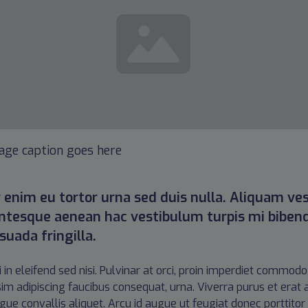
age caption goes here
 enim eu tortor urna sed duis nulla. Aliquam vest
entesque aenean hac vestibulum turpis mi biben
uada fringilla.
isi in eleifend sed nisi. Pulvinar at orci, proin imperdiet com
sim adipiscing faucibus consequat, urna. Viverra purus et erat
ngue convallis aliquet. Arcu id augue ut feugiat donec porttito