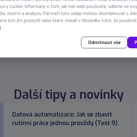
bi eget ipsum. Aliquam senectus neque ut id eget consectetu
ory cookie. Informace o tom, jak náš web používáte, sdílíme se sv
isque et, nunc tortor.Nulla adipiscing erat a erat. Condiment
dia, inzerci a analýzy. Partneři tyto údaje mohou zkombinovat s dal
ré jste jim poskytli nebo které získali v důsledku toho, že používáte
í
Odmítnout vše
P
Další tipy a novinky
Datová automatizace: Jak se zbavit
rutinní práce jednou provždy (Test 9)