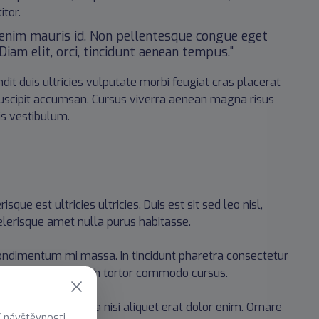
itor.
c enim mauris id. Non pellentesque congue eget
iam elit, orci, tincidunt aenean tempus."
dit duis ultricies vulputate morbi feugiat cras placerat
 suscipit accumsan. Cursus viverra aenean magna risus
is vestibulum.
sque est ultricies ultricies. Duis est sit sed leo nisl,
celerisque amet nulla purus habitasse.
ondimentum mi massa. In tincidunt pharetra consectetur
at sit dictum eget nibh tortor commodo cursus.
 Nam elementum urna nisi aliquet erat dolor enim. Ornare
í návštěvnosti