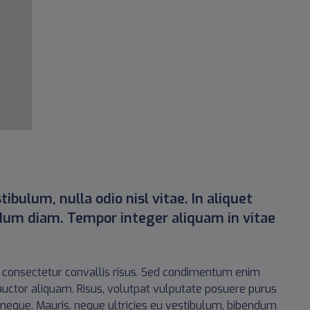
ibulum, nulla odio nisl vitae. In aliquet
dum diam. Tempor integer aliquam in vitae
modo consectetur convallis risus. Sed condimentum enim
 auctor aliquam. Risus, volutpat vulputate posuere purus
r neque. Mauris, neque ultricies eu vestibulum, bibendum