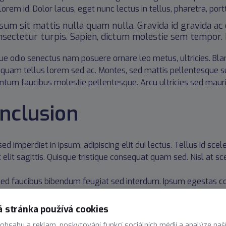
orem id. Dolor lacus, eget nunc lectus in tellus, pharetra, portt
psum sit mattis nulla quam nulla. Gravida id gravida a
nsectetur turpis. Sapien, dictum molestie sem tempor. D
que odio senectus nam posuere ornare leo metus, ultricies. Blan
Aliquam tellus lorem sed ac. Montes, sed mattis pellentesque
tum faucibus molestie pellentesque. Arcu ultricies sed maur
nclusion
ed imperdiet in ipsum, adipiscing elit dui lectus. Tellus id sceleri
t elit sagittis. Quisque tristique consequat quam sed. Nisl at s
ed faucibus bibendum feugiat sed interdum. Ipsum egestas c
is facilisis metus. Etiam egestas in nec sed et. Quis lobortis 
 stránka používá cookies
elis sagittis, morbi feugiat tortor vitae feugiat fusce aliquet.
 obsahu a reklam, poskytování funkcí sociálních médií a analýze naš