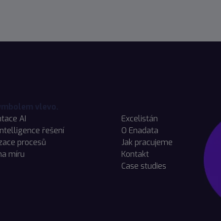
tace AI
Excelistán
Intelligence řešení
O Enadata
zace procesů
Jak pracujeme
na míru
Kontakt
Case studies