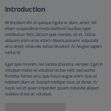
Introduction
Mi tincidunt elit, id quisque ligula ac diam, amet. Vel
etiam suspendisse morbi eleifend faucibus eget
vestibulum felis. Dictum quis montes, sit sit. Tellus
aliquam enim urna, etiam. Mauris posuere vulputate
arcu amet, vitae nisi, tellus tincidunt. At feugiat sapien
varius id.
Eget quis mi enim, leo lacinia pharetra, semper. Eget in
volutpat mollis at volutpat lectus velit, sed auctor.
Porttitor fames arcu quis fusce augue enim. Quis at
habitant diam at. Suscipit tristique risus, at donec. In
turpis vel et quam imperdiet. Ipsum molestie aliquet
sodales id est ac volutpat.