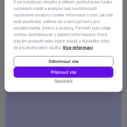
K personalizaci obsahu a reklam, poskytování funkcí
posuere pharetra odio consequat scelerisque et, nunc
sociálních médií a analýze naší návštěvnosti
tortor.Nulla adipiscing erat a erat. Condimentum lorem
využíváme soubory cookie. Informace o tom, jak náš
posuere gravida enim posuere cursus diam.
web používáte, sdílíme se svými partnery pro
sociální média, inzerci a analýzy. Partneři tyto údaje
mohou zkombinovat s dalšími informacemi, které
jste jim poskytli nebo které získali v důsledku toho,
že používáte jejich služby.
Více informací
Další tipy a novinky
Odmítnout vše
Přijmout vše
Datová automatizace: Jak se zbavit
Nastavení
rutinní práce jednou provždy (Test 10)