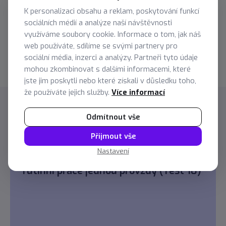
K personalizaci obsahu a reklam, poskytování funkcí
senectus neque ut id eget consectetur dictum. Donec
sociálních médií a analýze naší návštěvnosti
posuere pharetra odio consequat scelerisque et, nunc
využíváme soubory cookie. Informace o tom, jak náš
tortor.Nulla adipiscing erat a erat. Condimentum lorem
web používáte, sdílíme se svými partnery pro
posuere gravida enim posuere cursus diam.
sociální média, inzerci a analýzy. Partneři tyto údaje
mohou zkombinovat s dalšími informacemi, které
jste jim poskytli nebo které získali v důsledku toho,
že používáte jejich služby.
Více informací
Odmítnout vše
Další tipy a novinky
Přijmout vše
Nastavení
Datová automatizace: Jak se zbavit
rutinní práce jednou provždy (Test 10)