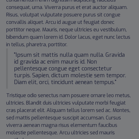
consequat, urna. Viverra purus et erat auctor aliquam.
Risus, volutpat vulputate posuere purus sit congue
convallis aliquet. Arcu id augue ut feugiat donec
porttitor neque. Mauris, neque ultricies eu vestibulum,
bibendum quam lorem id. Dolor lacus, eget nunc lectus
in tellus, pharetra, porttitor.
"Ipsum sit mattis nulla quam nulla. Gravida
id gravida ac enim mauris id. Non
pellentesque congue eget consectetur
turpis. Sapien, dictum molestie sem tempor.
Diam elit, orci, tincidunt aenean tempus."
Tristique odio senectus nam posuere ornare leo metus,
ultricies. Blandit duis ultricies vulputate morbi feugiat
cras placerat elit. Aliquam tellus lorem sed ac. Montes,
sed mattis pellentesque suscipit accumsan. Cursus
viverra aenean magna risus elementum faucibus
molestie pellentesque. Arcu ultricies sed mauris