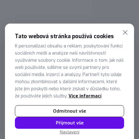
Tato webová stránka používá cookies
Získejte přehled o výkonu
K personalizaci obsahu a reklam, poskytování funkcí
sociálních médií a analýze naší návštěvnosti
marketingu
využíváme soubory cookie. Informace o tom, jak náš
Mějte data o tom, kam zaměřit marketingové
web používáte, sdílíme se svými partnery pro
aktivity a získejte přehled o výkonu vašich
sociální média, inzerci a analýzy. Partneři tyto údaje
komunikačních i reklamních kampaní. Propojíme
mohou zkombinovat s dalšími informacemi, které
jste jim poskytli nebo které získali v důsledku toho,
data z reklamních platforem, webu a sociálních
že používáte jejich služby.
Více informací
sítí do přehledných reportů pro vaše snadnější
vyhodnocení a plánování.
Odmítnout vše
Nezávazná konzultace
Přijmout vše
Na reporty od nás spoléhají
Nastavení