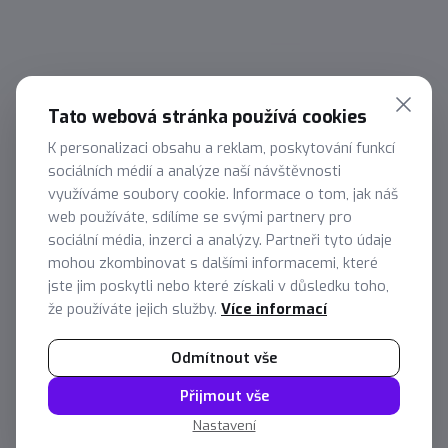
Tato webová stránka používá cookies
Získejte přehled o výkonu
K personalizaci obsahu a reklam, poskytování funkcí
managementu
sociálních médií a analýze naší návštěvnosti
využíváme soubory cookie. Informace o tom, jak náš
Lorem ipsum dolor sit amet, consectetur
web používáte, sdílíme se svými partnery pro
adipiscing elit. Suspendisse ac facilisis magna, at
sociální média, inzerci a analýzy. Partneři tyto údaje
tincidunt est. Maecenas iaculis leo dictum
mohou zkombinovat s dalšími informacemi, které
elementum bibendum. Phasellus in dignissim
jste jim poskytli nebo které získali v důsledku toho,
sem. Quisque at lobortis arcu. Vestibulum ante
že používáte jejich služby.
Více informací
ipsum primis in faucibus orci luctus et ultrices
posuere cubilia curae;
Odmítnout vše
Nezávazná konzultace
Přijmout vše
Nastavení
Na reporty od nás spoléhají